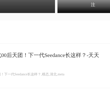
注
北00后天团！下一代Seedance长这样？-天天
！下一代Seedance长这样？,模态,清北,meta