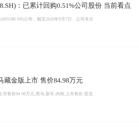
88.SH)：已累计回购0.51%公司股份 当前看点
05588 SH)公布，截至2026年8月7日，公司本次
藏金版上市 售价84.98万元
售价84 98万元,黑马,新车,内饰,上市售价,雷克