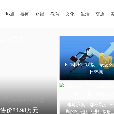
热点
要闻
财经
教育
文化
生活
交通
ETF和ETF联接，该怎么
日热闻
Seedance长这
迪马济奥：那不勒斯正
斯的经纪团队进行接触