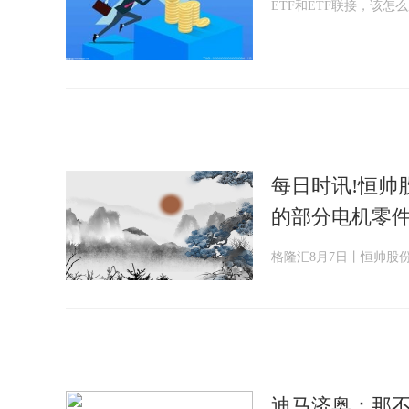
ETF和ETF联接，该怎
每日时讯!恒帅股
的部分电机零
格隆汇8月7日丨恒帅股
迪马济奥：那