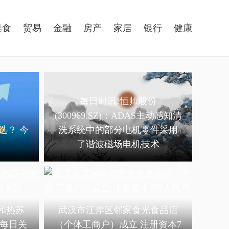
美食
贸易
金融
房产
家居
银行
健康
每日时讯!恒帅股份
(300969.SZ)：ADAS主动感知清
选？ 今
洗系统中的部分电机零件采用
了谐波磁场电机技术
和热苏
武汉市江岸区邻家食光食品店
_每日关
（个体工商户）成立 注册资本7