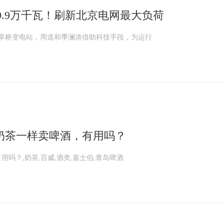
39.9万千瓦！刷新北京电网最大负荷
伏草桥变电站，周道和季澜涛借助科技手段，为运行
奶茶一样卖啤酒，有用吗？
吗？,奶茶,百威,酒类,嘉士伯,青岛啤酒